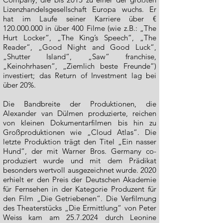
Lizenzhandelsgesellschaft Europa wuchs. Er
hat im Laufe seiner Karriere über €
120.000.000
in über 400 Filme (wie z.B.: „The
Hurt Locker“, „The King’s Speech“, „The
Reader“, „Good Night and Good Luck“,
„Shutter Island“, „Saw“ franchise,
„Keinohrhasen“, „Ziemlich beste Freunde“)
investiert; das Return of Investment lag bei
über 20%.
Die Bandbreite der Produktionen, die
Alexander van Dülmen produzierte, reichen
von kleinen Dokumentarfilmen bis hin zu
Großproduktionen wie „Cloud Atlas“. Die
letzte Produktion trägt den Titel „Ein nasser
Hund“, der mit Warner Bros. Germany co-
produziert wurde und mit dem Prädikat
besonders wertvoll ausgezeichnet wurde. 2020
erhielt er den Preis der Deutschen Akademie
für Fernsehen in der Kategorie Produzent für
den Film „Die Getriebenen“. Die Verfilmung
des Theaterstücks „Die Ermittlung“ von Peter
Weiss kam am
25.7.2024
durch Leonine