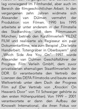
lag vorwiegend im Filmhandel, aber auch im
Bereich der filmgeschichtlichen Arbeit. In den
vergangenen zehn Jahren widmete sich
Alexander van Dülmen vermehrt der
Produktion von Filmen. 1990 bis 1995
arbeitete er unter anderem in der Filmstelle
des Stadtarchivs und dem Filmmuseum
München, betrieb den Kurzfilmverleih YILDIZ
FILM und realisierte als Regisseur ein paar
Dokumentarfilme, wie zum Beispiel „Die letzte
Handarbeit. Totengräber in Oberbayern“ und
„Which Side Are You On“. 1997 wurde
Alexander van Dülmen Geschäftsführer der
Progress Film Verleih GmbH, dem zuvor
privatisierten ehemaligen Staatfilmverleih der
DDR. Er verantwortete den Vertreib der
Lizenzen des DEFA Filmstocks und baute einen
Weltvertrieb unter dem Dach der Progress
Film auf (Der Vertrieb von „Knockin’ On
Heaven’s Door“ von Til Schweiger gehörte zu
den ersten Höhenpunkten). Von 1999 – 2001
verantwortete er dann den Aufbau der
Kinowelt International, die ihren Fokus vor