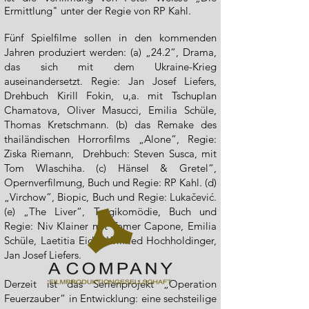
Ermittlung" unter der Regie von RP Kahl.
​
Fünf Spielfilme sollen in den kommenden
Jahren produziert werden: (a) „24.2“, Drama,
das sich mit dem Ukraine-Krieg
auseinandersetzt.​ Regie: Jan Josef Liefers,
Drehbuch Kirill Fokin, u,a. mit Tschuplan
Chamatova, Oliver Masucci, Emilia Schüle,
Thomas Kretschmann. (b) das Remake des
thailändischen Horrorfilms „Alone“, Regie:
Ziska Riemann, Drehbuch: Steven Susca, mit
Tom Wlaschiha. (c) Hänsel & Gretel“,
Opernverfilmung, Buch und Regie: RP Kahl. (d)
„Virchow“, Biopic, Buch und Regie: Lukačević.
(e) „The Liver“, Tragikomödie, Buch und
Regie: Niv Klainer mit
Tomer Capone,
Emilia
Schüle, Laetitia Eido, Wilfried Hochholdinger,
Jan Josef Liefers.
Derzeit ist das Serienprojekt „Operation
Feuerzauber“ in Entwicklung: eine sechsteilige